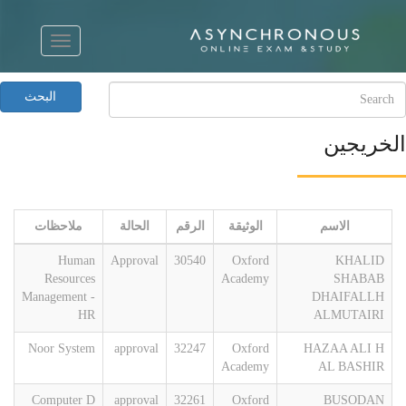
البحث
الخريجين
الاسم
الوثيقة
الرقم
الحالة
ملاحظات
Human
Approval
30540
Oxford
KHALID
Resources
Academy
SHABAB
Management -
DHAIFALLH
HR
ALMUTAIRI
Noor System
approval
32247
Oxford
HAZAA ALI H
Academy
AL BASHIR
Computer D
approval
32261
Oxford
BUSODAN