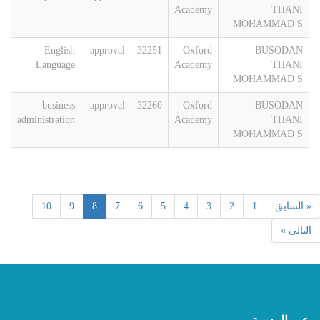
Academy
THANI
MOHAMMAD S
English
approval
32251
Oxford
BUSODAN
Language
Academy
THANI
MOHAMMAD S
business
approval
32260
Oxford
BUSODAN
administration
Academy
THANI
MOHAMMAD S
« السابق
1
2
3
4
5
6
7
8
9
10
التالى »